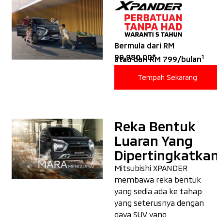
Bermula dari RM
99,980.00*
1
atau dari RM 799/bulan
Tempah Sekarang
Reka Bentuk
Luaran Yang
Dipertingkatka
Mitsubishi XPANDER
membawa reka bentuk
yang sedia ada ke tahap
yang seterusnya dengan
gaya SUV yang