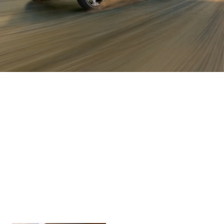
XPANDER
XPANDER
XPANDER