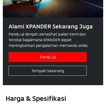
Alami XPANDER Sekarang Juga
Pandu uji dengan penasihat jualan kami dan
terokai bagaimana XPANDER dapat
meningkatkan pengalaman memandu anda.
Pandu Uji
Tempah Sekarang
Harga & Spesifikasi