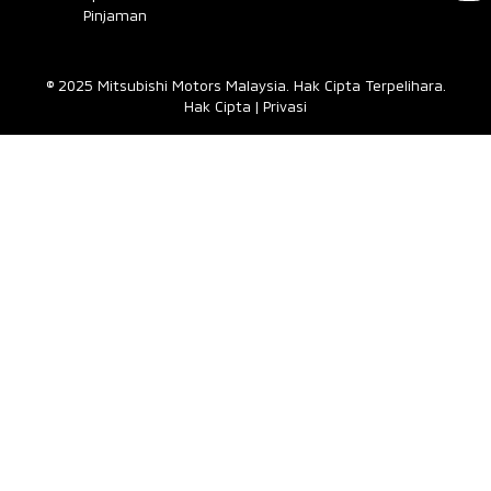
Pinjaman
Belakang
Roda Stereng
Peringatan Tali
(Jenis)
Pinggang Keledar
© 2025 Mitsubishi Motors Malaysia. Hak Cipta Terpelihara.
Cermin Depan
Hak Cipta
|
Privasi
Roda Stereng
Monitor
(Pelarasan)
Pandangan Penuh
Antena
(ARM)
Kawalan
Pengelap
Pemanduan
Kamera Undur
Belakang
Tingkap Kuasa
Sensor Undur
Belakang
Kemasan Pintu
Perakam Video