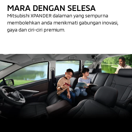
MARA DENGAN SELESA
Mitsubishi XPANDER dalaman yang sempurna
membolehkan anda menikmati gabungan inovasi,
gaya dan ciri-ciri premium.