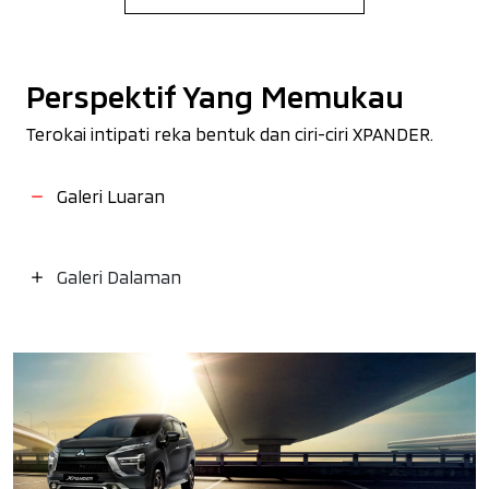
Perspektif Yang Memukau
Terokai intipati reka bentuk dan ciri-ciri XPANDER.
Galeri Luaran
Galeri Dalaman